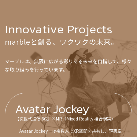
Innovative Projects
marbleと創る、ワクワクの未来。
マーブルは、無限に広がる彩りある未来を目指して、様々
な取り組みを行っています。
Avatar Jockey
【次世代通信 6G】×MR（Mixed Reality 複合現実）
「Avatar Jockey」は複数人でXR空間を共有し、現実空