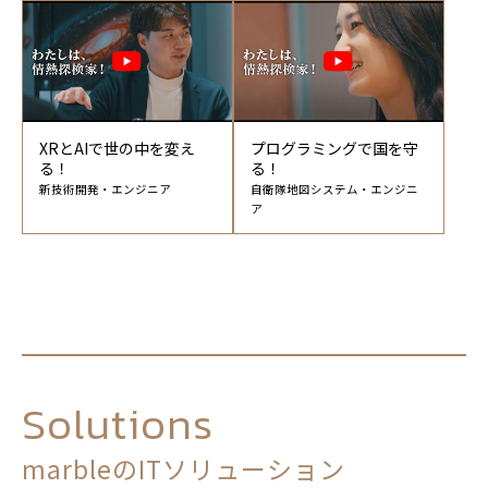
XRとAIで世の中を変え
プログラミングで国を守
る！
る！
新技術開発・エンジニア
自衛隊地図システム・エンジニ
ア
Solutions
marbleのITソリューション